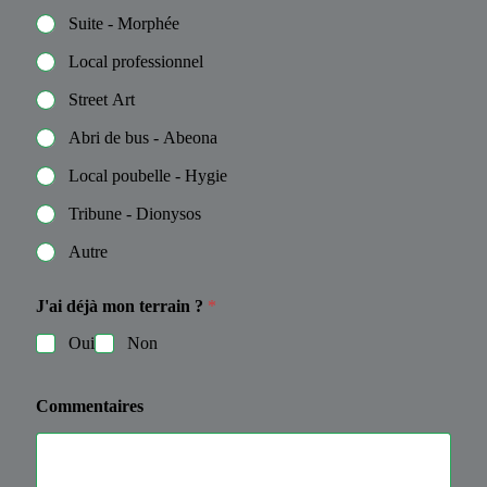
Suite - Morphée
Local professionnel
Street Art
Abri de bus - Abeona
Local poubelle - Hygie
Tribune - Dionysos
Autre
J'ai déjà mon terrain ?
*
Oui
Non
Commentaires