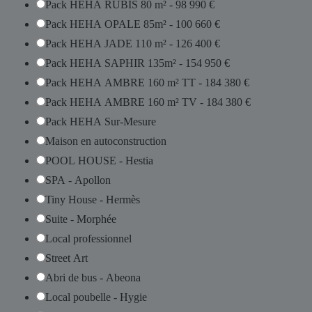
Pack HEHA RUBIS 80 m² - 98 990 €
a
Pack HEHA OPALE 85m² - 100 660 €
i
Pack HEHA JADE 110 m² - 126 400 €
d
Pack HEHA SAPHIR 135m² - 154 950 €
é
Pack HEHA AMBRE 160 m² TT - 184 380 €
j
Pack HEHA AMBRE 160 m² TV - 184 380 €
à
Pack HEHA Sur-Mesure
Maison en autoconstruction
POOL HOUSE - Hestia
SPA - Apollon
Tiny House - Hermès
Suite - Morphée
Local professionnel
Street Art
Abri de bus - Abeona
Local poubelle - Hygie