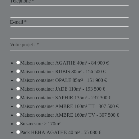
Téléphone
*
C
E-mail
*
o
m
Votre projet :
*
m
e
Maison container AGATHE 40m² - 84 900 €
n
Maison container RUBIS 80m² - 156 500 €
t
Maison container OPALE 85m² - 151 900 €
a
Maison container JADE 110m² - 193 500 €
i
Maison container SAPHIR 135m² - 237 300 €
r
Maison container AMBRE 160m² TT - 307 500 €
e
Maison container AMBRE 160m² TV - 307 500 €
s
Sur-mesure > 170m²
J
Pack HEHA AGATHE 40 m² - 55 080 €
'