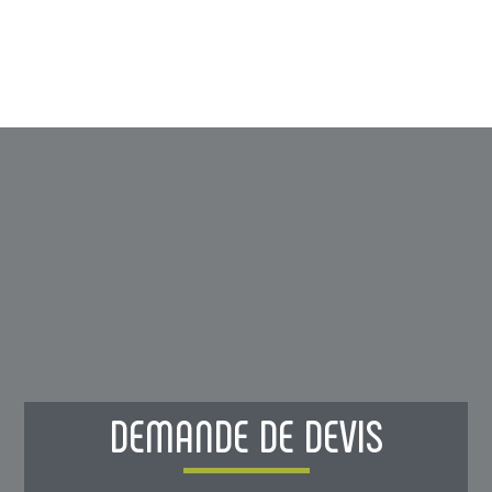
Pack HEHA AGATHE 40
m²
À PARTIR DE 55 080 € TTC
Maison container permettant de réaliser avec 2
containers : 1 chambre, 1 SdB et 1 Toilette.
Modèle AGATHE HEHA
DEMANDE DE DEVIS