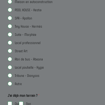
Maison en autoconstruction
POOL HOUSE - Hestia
SPA - Apollon
Tiny House - Hermès
Suite - Morphée
Local professionnel
Street Art
Abri de bus - Abeona
Local poubelle - Hygie
Tribune - Dionysos
Autre
J'ai déjà mon terrain ?
*
Oui
Non