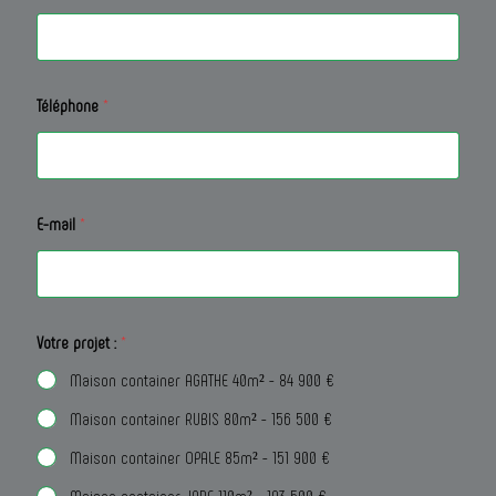
Téléphone
*
E-mail
*
Votre projet :
*
Maison container AGATHE 40m² - 84 900 €
Maison container RUBIS 80m² - 156 500 €
Maison container OPALE 85m² - 151 900 €
Maison container JADE 110m² - 193 500 €