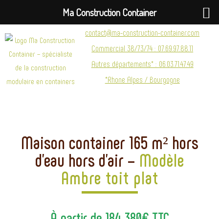
Ma Construction Container
contact@ma-construction-container.com
Commercial 38/73/74 : 07.69.97.88.11
Autres départements* : 06.03.71.47.49
*Rhone Alpes / Bourgogne
Maison container 165 m² hors
d’eau hors d’air –
Modèle
Ambre toit plat
À partir de 184 380€ TTC